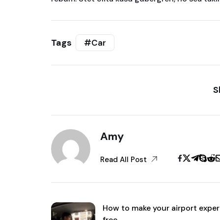
Tags
#Car
S
Amy
Read All Post
How to make your airport exper
free