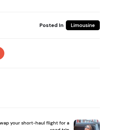
Posted In
Limousine
wap your short-haul flight for a
road trip