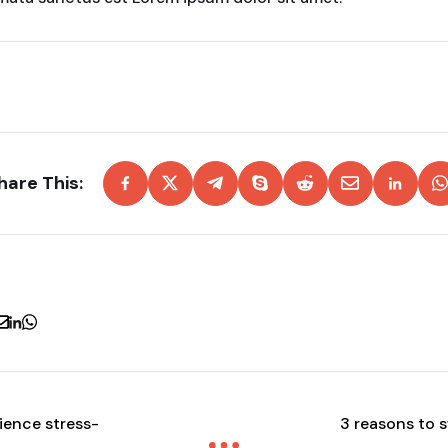
hare This:
ience stress-
3 reasons to s