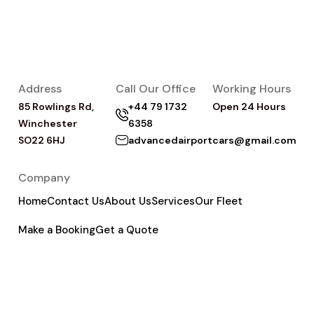
Address
Call Our Office
Working Hours
85 Rowlings Rd,
+44 79 1732
Open 24 Hours
Winchester
6358
SO22 6HJ
advancedairportcars@gmail.com
Company
Home
Contact Us
About Us
Services
Our Fleet
Make a Booking
Get a Quote