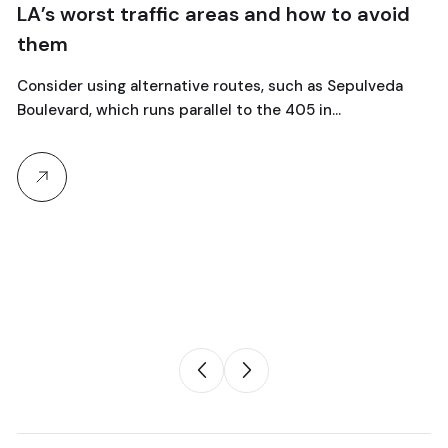
worst traffic areas and how to avoid
Escapi
week
r using alternative routes, such as Sepulveda
Explore 
rd, which runs parallel to the 405 in…
the Cots